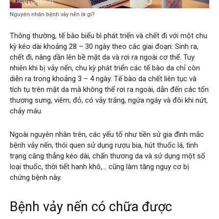
Nguyên nhân bệnh vảy nến là gì?
Thông thường, tế bào biểu bì phát triển và chết đi với một chu
kỳ kéo dài khoảng 28 – 30 ngày theo các giai đoạn: Sinh ra,
chết đi, nâng dần lên bề mặt da và rơi ra ngoài cơ thể. Tuy
nhiên khi bị vảy nến, chu kỳ phát triển các tế bào da chỉ còn
diễn ra trong khoảng 3 – 4 ngày. Tế bào da chết liên tục và
tích tụ trên mặt da mà không thể rơi ra ngoài, dẫn đến các tổn
thương sưng, viêm, đỏ, có vảy trắng, ngứa ngáy và đôi khi nứt,
chảy máu.
Ngoài nguyên nhân trên, các yếu tố như tiền sử gia đình mắc
bệnh vảy nến, thói quen sử dụng rượu bia, hút thuốc lá, tình
trạng căng thẳng kéo dài, chấn thương da và sử dụng một số
loại thuốc, thời tiết hanh khô,… cũng làm tăng nguy cơ bị
chứng bệnh này.
Bệnh vảy nến có chữa được