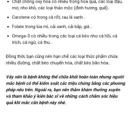
Chất chống oxy hóa có nhiều trong hoa quả, các loại đậu,
mơ, nho khô, các loại thảo mộc (đinh hương, quế)…
Carotene có trong cà rốt, rau lá xanh…
Folate trong lúa mì, cải xanh, cải bắp, giá…
Omega-3 có nhiều trong các loại cá béo như cá hồi, cá
trích, cá ngừ, cá thu…
Đồng thời, bạn cũng nên hạn chế các loại thức phẩm chứa
nhiều đường, chất béo chuyển hóa, chất béo bão hòa…
Vảy nến là bệnh không thể chữa khỏi hoàn toàn nhưng người
mắc bệnh có thể kiểm soát các triệu chứng bằng các phương
pháp nêu trên. Ngoài ra, bạn nên thăm khám thường xuyên
và tham khảo ý kiến bác sĩ về những cách chăm sóc hiệu
quả khi mắc căn bệnh này nhé.