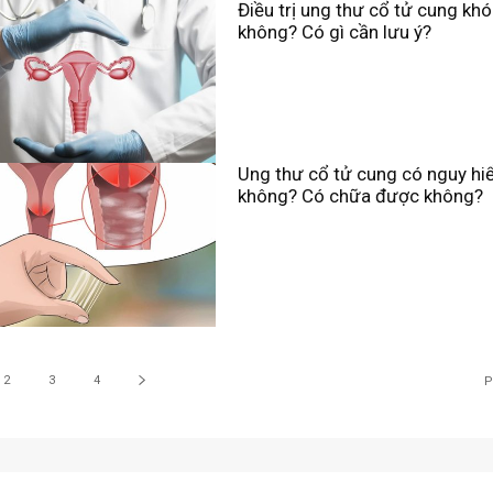
Điều trị ung thư cổ tử cung khó
không? Có gì cần lưu ý?
Ung thư cổ tử cung có nguy h
không? Có chữa được không?
2
3
4
P