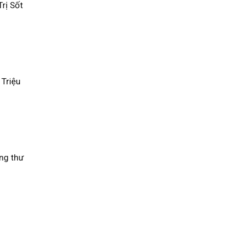
rị Sốt
 Triệu
ng thư