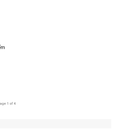
iểm
age 1 of 4