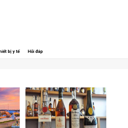
iết bị y tế
Hỏi đáp