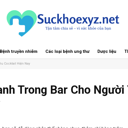
Bệnh truyền nhiễm
Các loại bệnh ung thư
Dược liệu
Th
u Cocktail Hiện Nay
nh Trong Bar Cho Người
y