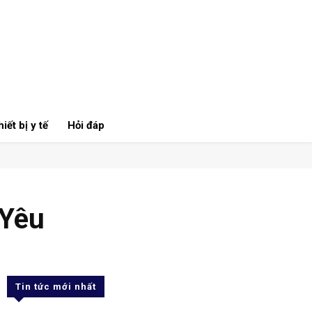
iết bị y tế
Hỏi đáp
 Yêu
Tin tức mới nhất