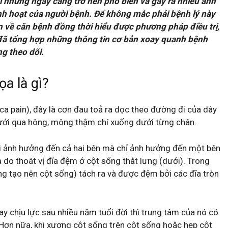
i nhưng ngày càng trở nên phổ biến và gây ra nhiều ảnh
h hoạt của người bệnh. Để không mắc phải bệnh lý này
n về căn bệnh đồng thời hiểu được phương pháp điều trị,
 đã tổng hợp những thông tin cơ bản xoay quanh bệnh
g theo dõi.
ọa là gì?
ica pain), đây là cơn đau toả ra dọc theo đường đi của dây
 dưới qua hông, mông thậm chí xuống dưới từng chân.
hi ảnh hưởng đến cả hai bên mà chỉ ảnh hưởng đến một bên
 do thoát vị đĩa đệm ở cột sống thắt lưng (dưới). Trong
ng tạo nên cột sống) tách ra và được đệm bởi các đĩa tròn
y chịu lực sau nhiều năm tuổi đời thì trung tâm của nó có
 Hơn nữa, khi xương cột sống trên cột sống hoặc hẹp cột