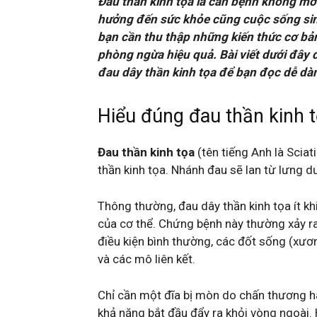
Đau thần kinh tọa là căn bệnh không mớ
hưởng đến sức khỏe cũng cuộc sống sin
bạn cần thu thập những kiến thức cơ bả
phòng ngừa hiệu quả. Bài viết dưới đây
đau dây thần kinh tọa để bạn đọc dễ dàn
Hiểu đúng đau thần kinh t
Đau thần kinh tọa
(tên tiếng Anh là Sciat
thần kinh tọa. Nhánh đau sẽ lan từ lưng
Thông thường, đau dây thần kinh tọa ít k
của cơ thể. Chứng bệnh này thường xảy ra
điều kiện bình thường, các đốt sống (xươ
và các mô liên kết.
Chỉ cần một đĩa bị mòn do chấn thương ha
khả năng bắt đầu đẩy ra khỏi vòng ngoài.