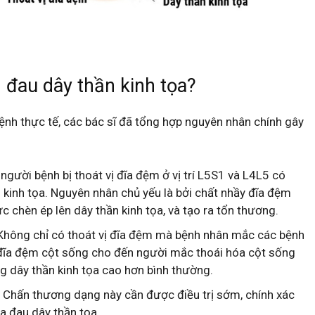
đau dây thần kinh tọa?
nh thực tế, các bác sĩ đã tổng hợp nguyên nhân chính gây
người bệnh bị thoát vị đĩa đệm ở vị trí L5S1 và L4L5 có
kinh tọa. Nguyên nhân chủ yếu là bởi chất nhầy đĩa đệm
lực chèn ép lên dây thần kinh tọa, và tạo ra tổn thương.
 Không chỉ có thoát vị đĩa đệm mà bệnh nhân mắc các bệnh
 đĩa đệm cột sống cho đến người mắc thoái hóa cột sống
ng dây thần kinh tọa cao hơn bình thường.
 Chấn thương dạng này cần được điều trị sớm, chính xác
ra đau dây thần tọa.