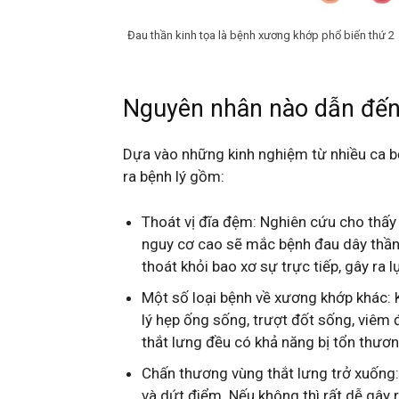
Đau thần kinh tọa là bệnh xương khớp phổ biến thứ 2
Nguyên nhân nào dẫn đến 
Dựa vào những kinh nghiệm từ nhiều ca bệ
ra bệnh lý gồm:
Thoát vị đĩa đệm: Nghiên cứu cho thấy 
nguy cơ cao sẽ mắc bệnh đau dây thần 
thoát khỏi bao xơ sự trực tiếp, gây ra 
Một số loại bệnh về xương khớp khác:
lý hẹp ống sống, trượt đốt sống, viêm
thắt lưng đều có khả năng bị tổn thươ
Chấn thương vùng thắt lưng trở xuống:
và dứt điểm. Nếu không thì rất dễ gây 