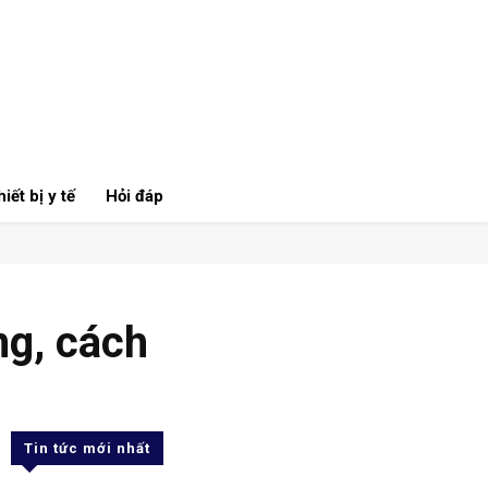
iết bị y tế
Hỏi đáp
ng, cách
Tin tức mới nhất