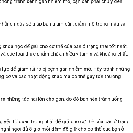
phòng tránh bệnh gan nhiễm mỡ, bạn cần phải chú ý đến
ục hằng ngày sẽ giúp bạn giảm cân, giảm mỡ trong máu và
 khoa học để giữ cho cơ thể của bạn ở trạng thái tốt nhất.
cá và các loại thực phẩm chứa nhiều vitamin và khoáng chất.
 lực để giảm rủi ro bị bệnh gan nhiễm mỡ. Hãy tránh những
ộng cơ và các hoạt động khác mà có thể gây tổn thương
ra những tác hại lớn cho gan, do đó bạn nên tránh uống
g yếu tố quan trọng nhất để giữ cho cơ thể của bạn ở trạng
 nghỉ ngơi đủ 8 giờ mỗi đêm để giữ cho cơ thể của bạn ở