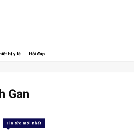
iết bị y tế
Hỏi đáp
h Gan
Tin tức mới nhất