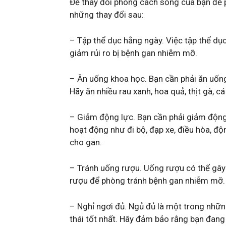
Để thay đổi phong cách sống của bạn để 
những thay đổi sau:
– Tập thể dục hằng ngày. Việc tập thể d
giảm rủi ro bị bệnh gan nhiễm mỡ.
– Ăn uống khoa học. Bạn cần phải ăn uống
Hãy ăn nhiều rau xanh, hoa quả, thịt gà, 
– Giảm động lực. Bạn cần phải giảm động
hoạt động như đi bộ, đạp xe, điều hòa, đ
cho gan.
– Tránh uống rượu. Uống rượu có thể gây 
rượu để phòng tránh bệnh gan nhiễm mỡ.
– Nghỉ ngơi đủ. Ngủ đủ là một trong nhữn
thái tốt nhất. Hãy đảm bảo rằng bạn đang