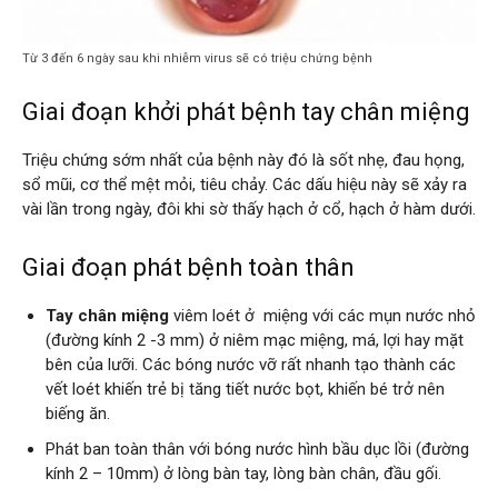
Từ 3 đến 6 ngày sau khi nhiễm virus sẽ có triệu chứng bệnh
Giai đoạn khởi phát bệnh tay chân miệng
Triệu chứng sớm nhất của bệnh này
đó là sốt nhẹ, đau họng,
sổ mũi, cơ thể mệt mỏi, tiêu chảy. Các dấu hiệu này sẽ xảy ra
vài lần trong ngày, đôi khi sờ thấy hạch ở cổ, hạch ở hàm dưới.
Giai đoạn phát bệnh toàn thân
Tay chân miệng
viêm loét ở miệng với các mụn nước nhỏ
(đường kính 2 -3 mm) ở niêm mạc miệng, má, lợi hay mặt
bên của lưỡi. Các bóng nước vỡ rất nhanh tạo thành các
vết loét khiến trẻ bị tăng tiết nước bọt, khiến bé trở nên
biếng ăn.
Phát ban toàn thân với bóng nước hình bầu dục lồi (đường
kính 2 – 10mm) ở lòng bàn tay, lòng bàn chân, đầu gối.