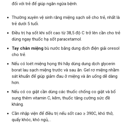
đối với trẻ để giúp ngăn ngừa bệnh.
Thường xuyên vệ sinh răng miệng sạch sẽ cho trẻ, nhất là
trẻ dưới 5 tuổi.
Điều trị hạ sốt khi sốt cao từ 38,5 độ C trở lên cần cho trẻ
dùng ngay thuốc hạ sốt paracetamol.
Tay chân miệng
bù nước bằng dung dịch điện giải oresol
cho trẻ.
Nếu có loét miệng họng thì hãy dùng dung dịch glycerin
borat lau sạch miệng trước và sau ăn. Gel rơ miệng nhầm
sát khuẩn để giúp giảm đau ở miệng và ăn uống dễ dàng
hơn.
Nếu có co giật cần dùng các thuốc chống co giật và bổ
sung thêm vitamin C, kẽm, thuốc tăng cường sức đề
kháng.
Cần nhập viện để điều trị nếu sốt cao ≥ 390C, khó thở,
quấy khóc, khó ngủ,…