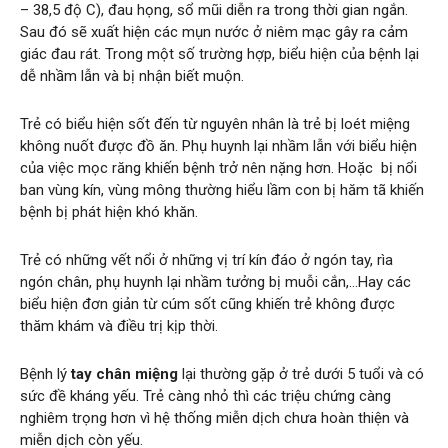
– 38,5 độ C), đau họng, sổ mũi diễn ra trong thời gian ngắn.
Sau đó sẽ xuất hiện các mụn nước ở niêm mạc gây ra cảm
giác đau rát. Trong một số trường hợp, biểu hiện của bệnh lại
dễ nhầm lẫn và bị nhận biết muộn.
Trẻ có biểu hiện sốt đến từ nguyên nhân là trẻ bị loét miệng
không nuốt được đồ ăn. Phụ huynh lại nhầm lẫn với biểu hiện
của việc mọc răng khiến bệnh trở nên nặng hơn. Hoặc bị nổi
ban vùng kín, vùng mông thường hiểu lầm con bị hăm tã khiến
bệnh bị phát hiện khó khăn.
Trẻ có những vết nổi ở những vị trí kín đáo ở ngón tay, rìa
ngón chân, phụ huynh lại nhầm tưởng bị muỗi cắn,…Hay các
biểu hiện đơn giản từ cúm sốt cũng khiến trẻ không được
thăm khám và điều trị kịp thời.
Bệnh lý
tay chân miệng
lại thường gặp ở trẻ dưới 5 tuổi và có
sức đề kháng yếu. Trẻ càng nhỏ thì các triệu chứng càng
nghiêm trọng hơn vì hệ thống miễn dịch chưa hoàn thiện và
miễn dịch còn yếu.