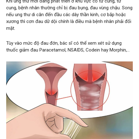
Khi ung thư mới đang phát triển ở khu vực cổ tử cung, tử
cung, bệnh nhân thường chỉ bị đau bụng, đau vùng chậu. Song
nếu ung thư di căn đến đầu các dây thần kinh, cơ bắp hoặc
xương thì cơn đau dữ dội chính là điều mà bệnh nhân phải đối
mặt.
Tùy vào mức độ đau đớn, bác sĩ có thể xem xét sử dụng
thuốc giảm đau Paracetamol, NSAIDS, Codein hay Morphin,…