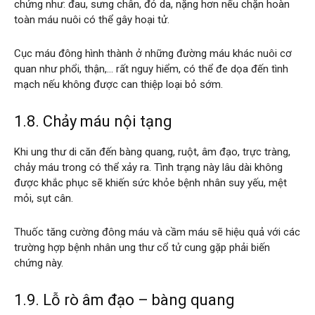
chứng như: đau, sưng chân, đỏ da, nặng hơn nếu chặn hoàn
toàn máu nuôi có thể gây hoại tử.
Cục máu đông hình thành ở những đường máu khác nuôi cơ
quan như phổi, thận,… rất nguy hiểm, có thể đe dọa đến tình
mạch nếu không được can thiệp loại bỏ sớm.
1.8. Chảy máu nội tạng
Khi ung thư di căn đến bàng quang, ruột, âm đạo, trực tràng,
chảy máu trong có thể xảy ra. Tình trạng này lâu dài không
được khắc phục sẽ khiến sức khỏe bệnh nhân suy yếu, mệt
mỏi, sụt cân.
Thuốc tăng cường đông máu và cầm máu sẽ hiệu quả với các
trường hợp bệnh nhân ung thư cổ tử cung gặp phải biến
chứng này.
1.9. Lỗ rò âm đạo – bàng quang