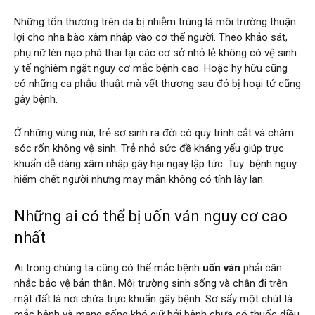
Những tổn thương trên da bị nhiễm trùng là môi trường thuận
lợi cho nha bào xâm nhập vào cơ thể người. Theo khảo sát,
phụ nữ lén nạo phá thai tại các cơ sở nhỏ lẻ không có vệ sinh
y tế nghiêm ngặt nguy cơ mắc bệnh cao. Hoặc hy hữu cũng
có những ca phẫu thuật mà vết thương sau đó bị hoại tử cũng
gây bệnh.
Ở những vùng núi, trẻ sơ sinh ra đời có quy trình cắt và chăm
sóc rốn không vệ sinh. Trẻ nhỏ sức đề kháng yếu giúp trực
khuẩn dễ dàng xâm nhập gây hại ngay lập tức. Tuy bệnh nguy
hiểm chết người nhưng may mắn không có tính lây lan.
Những ai có thể bị uốn ván nguy cơ cao
nhất
Ai trong chúng ta cũng có thể mắc bệnh
uốn ván
phải cân
nhắc bảo vệ bản thân. Môi trường sinh sống và chân đi trên
mặt đất là nơi chứa trực khuẩn gây bệnh. Sơ sẩy một chút là
mắc bệnh và mạng sống khó giữ bởi bệnh chưa có thuốc điều