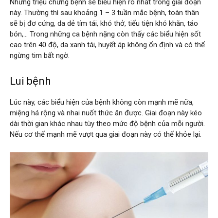
Những triệu chứng bệnh sẽ biểu hiện rõ nhất trong giai đoạn
này. Thường thì sau khoảng 1 – 3 tuần mắc bệnh, toàn thân
sẽ bị đơ cứng, da dẻ tím tái, khó thở, tiểu tiện khó khăn, táo
bón,… Trong những ca bệnh nặng còn thấy các biểu hiện sốt
cao trên 40 độ, da xanh tái, huyết áp không ổn định và có thể
ngừng tim bất ngờ.
Lui bệnh
Lúc này, các biểu hiện của bệnh không còn mạnh mẽ nữa,
miệng há rộng và nhai nuốt thức ăn được. Giai đoạn này kéo
dài thời gian khác nhau tùy theo mức độ bệnh của mỗi người.
Nếu cơ thể mạnh mẽ vượt qua giai đoạn này có thể khỏe lại.