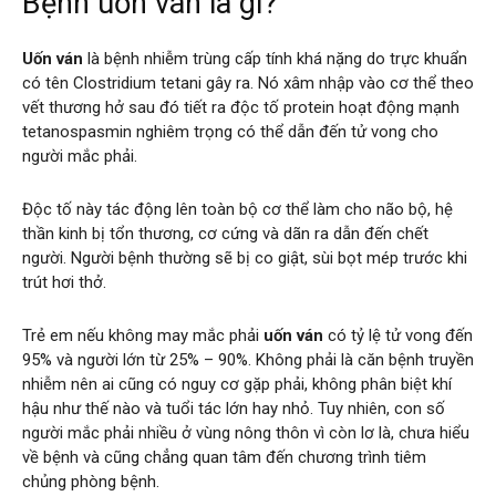
Bệnh uốn ván là gì?
Uốn ván
là bệnh nhiễm trùng cấp tính khá nặng do trực khuẩn
có tên Clostridium tetani gây ra. Nó xâm nhập vào cơ thể theo
vết thương hở sau đó tiết ra độc tố protein hoạt động mạnh
tetanospasmin nghiêm trọng có thể dẫn đến tử vong cho
người mắc phải.
Độc tố này tác động lên toàn bộ cơ thể làm cho não bộ, hệ
thần kinh bị tổn thương, cơ cứng và dãn ra dẫn đến chết
người. Người bệnh thường sẽ bị co giật, sùi bọt mép trước khi
trút hơi thở.
Trẻ em nếu không may mắc phải
uốn ván
có tỷ lệ tử vong đến
95% và người lớn từ 25% – 90%. Không phải là căn bệnh truyền
nhiễm nên ai cũng có nguy cơ gặp phải, không phân biệt khí
hậu như thế nào và tuổi tác lớn hay nhỏ. Tuy nhiên, con số
người mắc phải nhiều ở vùng nông thôn vì còn lơ là, chưa hiểu
về bệnh và cũng chẳng quan tâm đến chương trình tiêm
chủng phòng bệnh.