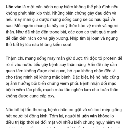
Uốn ván
là một căn bệnh nguy hiểm không thể phủ định nếu
không phát hiện kịp thời. Những biến chứng gây đau đớn và
nếu may mắn giữ được mạng sống cũng sẽ có hậu quả về
sau. Mỗi người chúng ta hãy có ý thức bảo vệ mình và người
thân. Như đã nhắc đến trong bài, các cơn co thắt quá mạnh
dễ dẫn đến rách cơ và gãy xương. Nhịp tim bị loạn và ngưng
thở bất kỳ lúc nào không kiểm soát.
Thậm chí, mạng sống may mắn giữ được thì độc tố protein dễ
rò rỉ vào nước tiểu gây bệnh suy thận nặng. Vấn đề này cần
quan tâm không được chủ quan, bỏ qua không nhắc đến vì
cho rằng mình sẽ không mắc bệnh. Đặc biệt, hệ hô hấp cũng
bị ảnh hưởng bởi biến chứng viêm phổi. Bệnh nhận đối mặc
bệnh viêm tắc phổi, mạch máu tắc nghẽn làm cho toàn thân
không được cung cấp oxy.
Não bộ bị tổn thương, bệnh nhân co giật và sùi bọt mép giống
hệt người bị động kinh. Tóm lại, người bị
uốn ván
không lo
điều trị kịp thời sẽ đối mặt với nhiều biến chứng nguy hiểm và