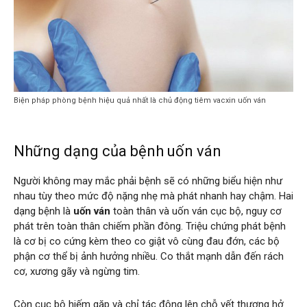
Biện pháp phòng bệnh hiệu quả nhất là chủ động tiêm vacxin uốn ván
Những dạng của bệnh uốn ván
Người không may mắc phải bệnh sẽ có những biểu hiện như
nhau tùy theo mức độ nặng nhẹ mà phát nhanh hay chậm. Hai
dạng bệnh là
uốn ván
toàn thân và uốn ván cục bộ, nguy cơ
phát trên toàn thân chiếm phần đông. Triệu chứng phát bệnh
là cơ bị co cứng kèm theo co giật vô cùng đau đớn, các bộ
phận cơ thể bị ảnh hưởng nhiều. Co thắt mạnh dẫn đến rách
cơ, xương gãy và ngừng tim.
Còn cục bộ hiếm gặp và chỉ tác động lên chỗ vết thương hở