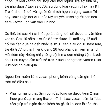
chọn lựa loại vacxin phù hợp cho mỗi người. Trẻ sơ sinh hay
trẻ nhỏ dưới 7 tuổi sẽ được sử dụng loại vacxin DTaP hay DT.
Trẻ lớn hơn 7 tuổi và người lớn thích hợp sử dụng vacxin Td
hay TdaP. Hiệp hội APP của Mỹ khuyến khích người dân nên
tiêm vacxin
uốn ván
vào lúc nhỏ.
Cụ thể, trẻ sau khi sinh được 2 tháng tuổi sẽ được tư vấn tiêm
vacxin. Sau 10 năm, tức lúc đó trẻ được 11 tuổi hay 12 tuổi,
bố mẹ cần đưa bé đến nhắc lại mũi Tdap. Sau đó 10 năm nữa,
trẻ đã trưởng thành và khoảng 20 tuổi phải đến tiêm mũi Td.
Mũi tiêm này không chỉ phòng bệnh mà còn chống bệnh bạch
cầu. Phụ huynh cần biết trẻ trên 7 tuổi không tiêm vacxin DTaP
vì không có hiệu quả.
Người lớn muốn tiêm vacxin phòng bệnh cũng cần ghi nhớ
một số điều sau:
Phụ nữ mang thai: Sinh con đầu lòng sẽ được tiêm 2 mũi
theo giai đoạn mang thai chỉ định. Loại vacxin tiêm là Tdap
còn giúp trẻ ngăn được bệnh ho gà từ khi còn là bào thai